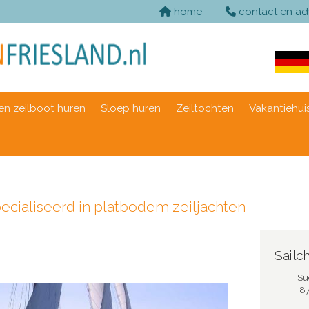
home
contact en ad
n zeilboot huren
Sloep huren
Zeiltochten
Vakantiehui
ecialiseerd in platbodem zeiljachten
Sailch
Su
8