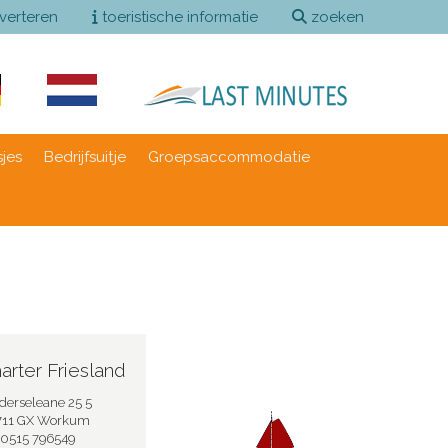
verteren
toeristische informatie
zoeken
sjes
Bedrijfsuitje
Groepsaccommodatie
arter Friesland
derseleane 25 5
711 GX Workum
0515 796549