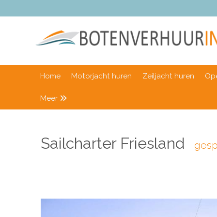
Home
Motorjacht huren
Zeiljacht huren
Ope
Meer
Sailcharter Friesland
gesp