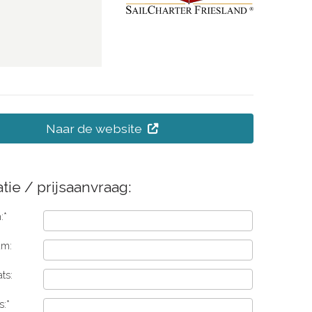
Naar de website
tie / prijsaanvraag:
:*
am:
ts:
s:*