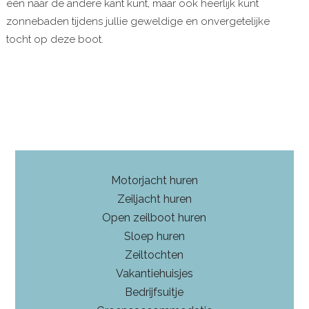
één naar de andere kant kunt, maar ook heerlijk kunt
zonnebaden tijdens jullie geweldige en onvergetelijke
tocht op deze boot.
Motorjacht huren
Zeiljacht huren
Open zeilboot huren
Sloep huren
Zeiltochten
Vakantiehuisjes
Bedrijfsuitje