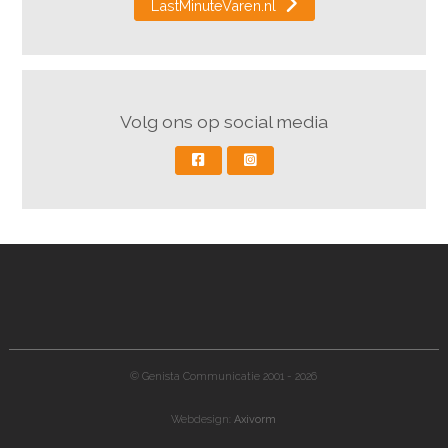
LastMinuteVaren.nl
Volg ons op social media
© Genista Communicatie 2001 - 2026
Webdesign:
Axivorm