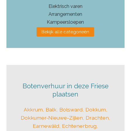
Elektrisch varen
Arrangementen
Kampeersloepen
Bekijk alle categorieën
Botenverhuur in deze Friese
plaatsen
Akkrum
,
Balk
,
Bolsward
,
Dokkum
,
Dokkumer-Nieuwe-Zijlen
,
Drachten
,
Earnewâld
,
Echtenerbrug
,