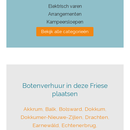
Elektrisch varen
Arrangementen
Kampeersloepen
Bekijk alle categorieën
Botenverhuur in deze Friese
plaatsen
Akkrum
,
Balk
,
Bolsward
,
Dokkum
,
Dokkumer-Nieuwe-Zijlen
,
Drachten
,
Earnewâld
,
Echtenerbrug
,