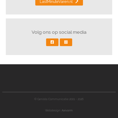
LastMinuteVaren.nl
Volg ons op social media
© Genista Communicatie 2001 - 2026
Webdesign:
Axivorm