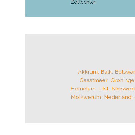
Zeiltochten
Akkrum
,
Balk
,
Bolswa
Gaastmeer
,
Groninge
Hemelum
,
IJlst
,
Kimswer
Molkwerum
,
Nederland
,