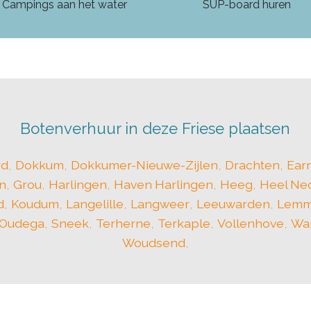
Campings aan het water
SUP-board huren
Botenverhuur in deze Friese plaatsen
rd
,
Dokkum
,
Dokkumer-Nieuwe-Zijlen
,
Drachten
,
Ear
n
,
Grou
,
Harlingen
,
Haven Harlingen
,
Heeg
,
Heel Ne
d
,
Koudum
,
Langelille
,
Langweer
,
Leeuwarden
,
Lemm
Oudega
,
Sneek
,
Terherne
,
Terkaple
,
Vollenhove
,
Wa
Woudsend
,