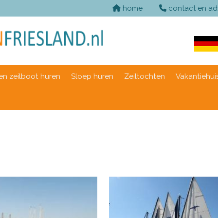
home
contact en ad
n zeilboot huren
Sloep huren
Zeiltochten
Vakantiehui