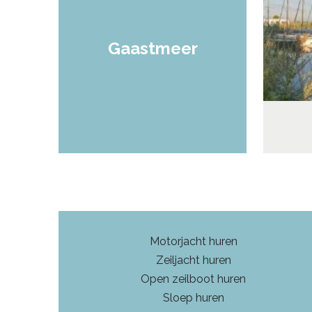
Gaastmeer
Motorjacht huren
Zeiljacht huren
Open zeilboot huren
Sloep huren