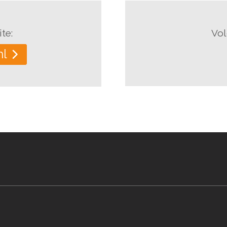
te:
Vol
nl