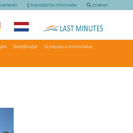
verteren
toeristische informatie
zoeken
sjes
Bedrijfsuitje
Groepsaccommodatie