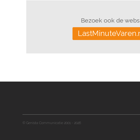
Bezoek ook de websi
LastMinuteVaren.
© Genista Communicatie 2001 - 2026