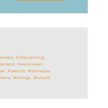
newâld
,
Echtenerbrug
,
derland
,
Heerenveen
,
er
,
Makkum
,
Marknesse
,
rtena
,
Wolvega
,
Workum
,