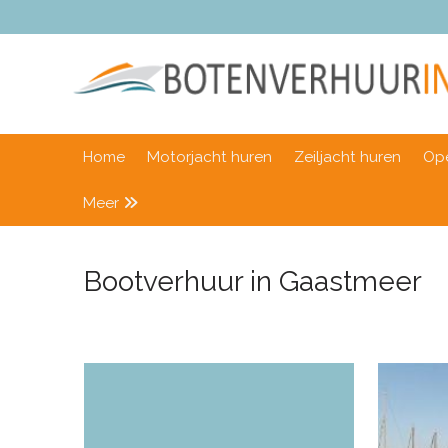
Home
Motorjacht huren
Zeiljacht huren
Ope
Meer
Bootverhuur in Gaastmeer