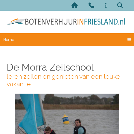
Home
De Morra Zeilschool
leren zeilen en genieten van een leuke
vakantie