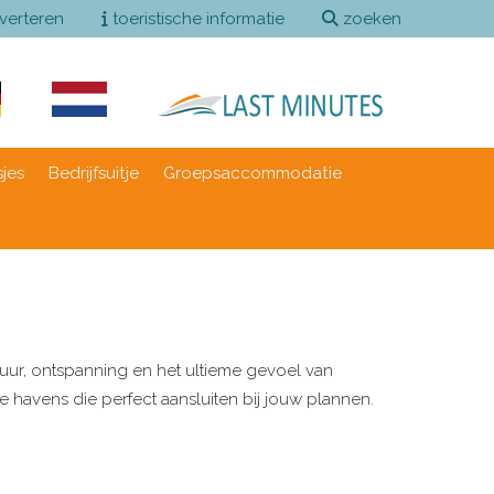
verteren
toeristische informatie
zoeken
sjes
Bedrijfsuitje
Groepsaccommodatie
tuur, ontspanning en het ultieme gevoel van
je havens die perfect aansluiten bij jouw plannen.