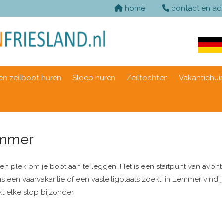
home
contact en ad
n zeilboot huren
Sloep huren
Zeiltochten
Vakantiehui
emmer
en plek om je boot aan te leggen. Het is een startpunt van avon
ens een vaarvakantie of een vaste ligplaats zoekt, in Lemmer vind 
t elke stop bijzonder.