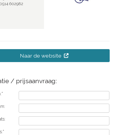
0514 602982
Naar de website
tie / prijsaanvraag:
:*
am:
ts:
s:*