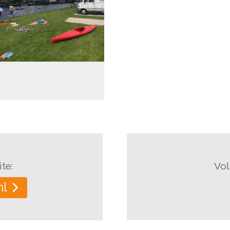
te:
Vol
nl