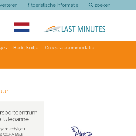
verteren
toeristische informatie
zoeken
sjes
Bedrijfsuitje
Groepsaccommodatie
uur
rsportcentrum
e Ulepanne
sjamkedykje 1
8561HA Balk