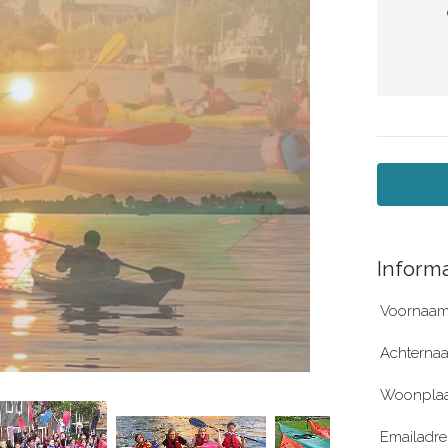
Informa
Voornaam
Achterna
Woonplaa
Emailadre