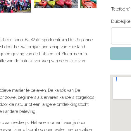
Telefoon:*
Duidelijke 
nuit een kano. Bij Watersportcentrum De Ulepanne
st door het waterrijke landschap van Friesland
tige omgeving van de Luts en het Slotermeer in.
tilte van de natuur, ver weg van de drukte van
ctieve manier te beleven. De kano’s van De
oor zowel beginners als ervaren kanoërs zorgeloos
 door de natuur of een langere ontdekkingstocht
een andere beleving.
zo aantrekkelijk. Het ene moment vaar je door
je even later uitkomt op open water met prachtige