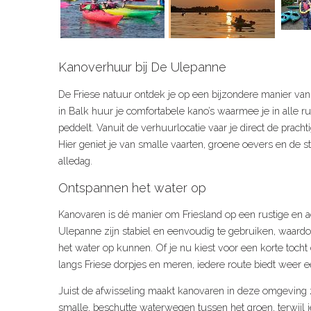
Kanoverhuur bij De Ulepanne
De Friese natuur ontdek je op een bijzondere manier va
in Balk huur je comfortabele kano’s waarmee je in alle ru
peddelt. Vanuit de verhuurlocatie vaar je direct de prach
Hier geniet je van smalle vaarten, groene oevers en de s
alledag.
Ontspannen het water op
Kanovaren is dé manier om Friesland op een rustige en a
Ulepanne zijn stabiel en eenvoudig te gebruiken, waard
het water op kunnen. Of je nu kiest voor een korte tocht
langs Friese dorpjes en meren, iedere route biedt weer 
Juist de afwisseling maakt kanovaren in deze omgeving 
smalle, beschutte waterwegen tussen het groen, terwijl 