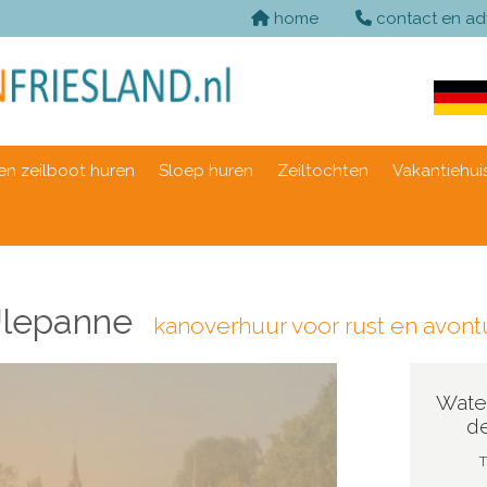
home
contact en ad
n zeilboot huren
Sloep huren
Zeiltochten
Vakantiehui
Ulepanne
kanoverhuur voor rust en avont
Wate
d
T