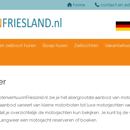
home
contact en ad
n zeilboot huren
Sloep huren
Zeiltochten
Vakantiehui
er
otenverhuurinFriesland.nl
zie je het allergrootste aanbod van moto
 aanbod varieert van kleine motorboten tot luxe motorjachten van
t je overzichtelijk de motorjachten kun bekijken. Je kunt bij d
in Langweer een motorjacht reserveren of boeken.