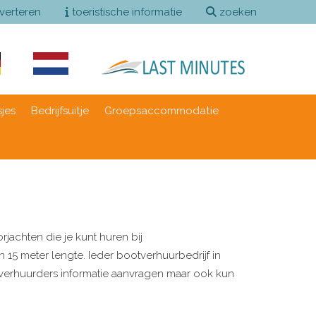
verteren
toeristische informatie
zoeken
sjes
Bedrijfsuitje
Groepsaccommodatie
rjachten die je kunt huren bij
 15 meter lengte. Ieder bootverhuurbedrijf in
e verhuurders informatie aanvragen maar ook kun