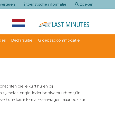
verteren
toeristische informatie
zoeken
sjes
Bedrijfsuitje
Groepsaccommodatie
rjachten die je kunt huren bij
 15 meter lengte. Ieder bootverhuurbedrijf in
de verhuurders informatie aanvragen maar ook kun