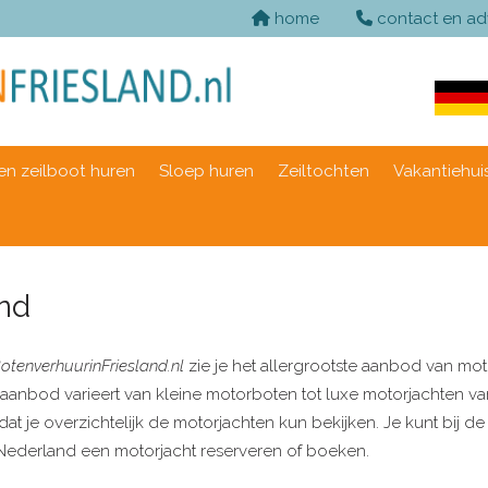
home
contact en ad
n zeilboot huren
Sloep huren
Zeiltochten
Vakantiehui
and
otenverhuurinFriesland.nl
zie je het allergrootste aanbod van moto
 aanbod varieert van kleine motorboten tot luxe motorjachten van
t je overzichtelijk de motorjachten kun bekijken. Je kunt bij 
in Nederland een motorjacht reserveren of boeken.