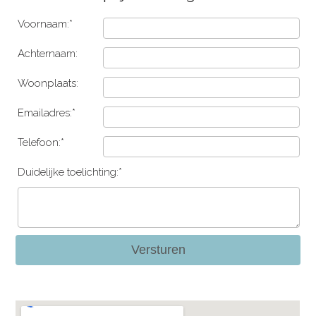
Voornaam:*
Achternaam:
Woonplaats:
Emailadres:*
Telefoon:*
Duidelijke toelichting:*