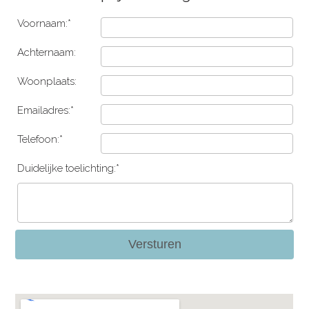
Voornaam:*
Achternaam:
Woonplaats:
Emailadres:*
Telefoon:*
Duidelijke toelichting:*