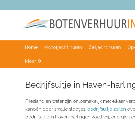
Home
Motorjacht huren
Zeiljacht huren
Ope
Meer
Bedrijfsuitje in Haven-harli
Friesland en water zijn onlosmakelijk met elkaar verb
kanoën door smalle slootjes,
bedrijfsuitje zeilen
over
bedrijfsuitje in Haven-harlingen voelt vrij, energi