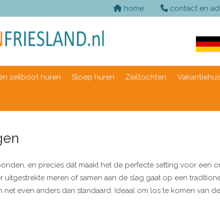
home
contact en ad
n zeilboot huren
Sloep huren
Zeiltochten
Vakantiehui
ngen
onden, en precies dát maakt het de perfecte setting voor een origi
 uitgestrekte meren of samen aan de slag gaat op een traditionee
ek en net even anders dan standaard. Ideaal om los te komen van 