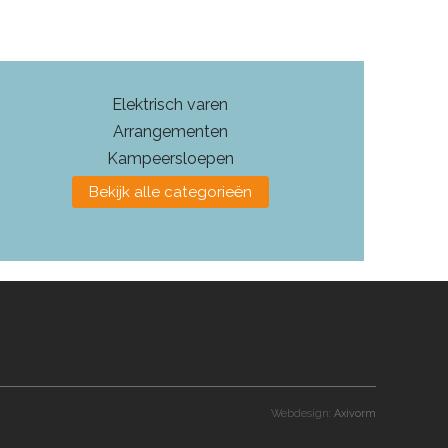
Elektrisch varen
Arrangementen
Kampeersloepen
Bekijk alle categorieën
Webdesign:
Axivorm