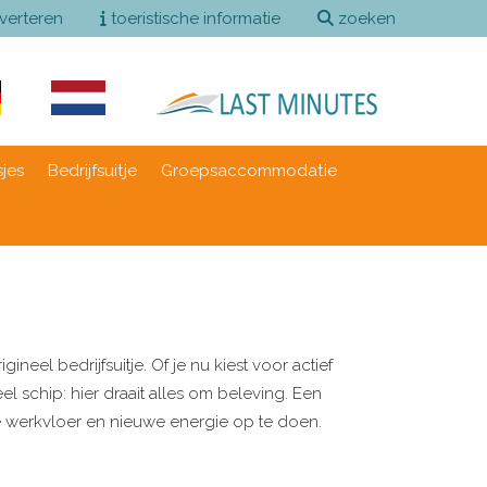
verteren
toeristische informatie
zoeken
sjes
Bedrijfsuitje
Groepsaccommodatie
neel bedrijfsuitje. Of je nu kiest voor actief
l schip: hier draait alles om beleving. Een
de werkvloer en nieuwe energie op te doen.