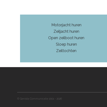
Motorjacht huren
Zeiljacht huren
Open zeilboot huren
Sloep huren
Zeiltochten
© Genista Communicatie 2001 - 2026