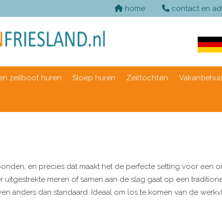
home
contact en ad
n zeilboot huren
Sloep huren
Zeiltochten
Vakantiehui
onden, en precies dát maakt het de perfecte setting voor een origi
 uitgestrekte meren of samen aan de slag gaat op een traditionee
et even anders dan standaard. Ideaal om los te komen van de werk