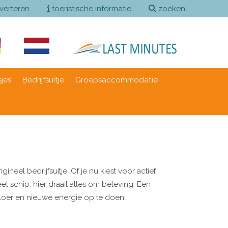
verteren
toeristische informatie
zoeken
sjes
Bedrijfsuitje
Groepsaccommodatie
neel bedrijfsuitje. Of je nu kiest voor actief
l schip: hier draait alles om beleving. Een
vloer en nieuwe energie op te doen.