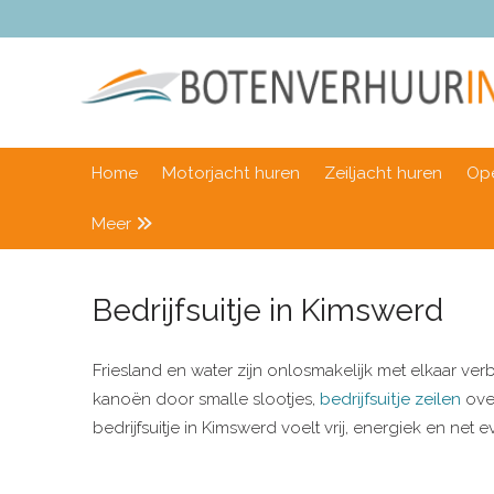
Home
Motorjacht huren
Zeiljacht huren
Ope
Meer
Bedrijfsuitje in Kimswerd
Friesland en water zijn onlosmakelijk met elkaar verb
kanoën door smalle slootjes,
bedrijfsuitje zeilen
over
bedrijfsuitje in Kimswerd voelt vrij, energiek en n