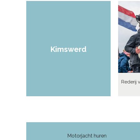
Kimswerd
Rederij 
Motorjacht huren