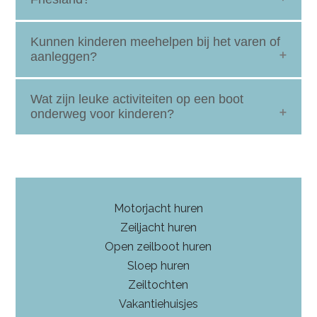
plan leuke stops in kindvriendelijke havens of bij
attracties.
Ja, Friesland kent veel jachthavens met speeltuinen,
Kunnen kinderen meehelpen bij het varen of
grasvelden en goede voorzieningen voor
aanleggen?
gezinnen. Zo kan iedereen zich aan het eind van
de dag goed vermaken.
Onder begeleiding kunnen kinderen kleine taken
Wat zijn leuke activiteiten op een boot
uitvoeren, zoals een lijntje aangeven of kort aan het
onderweg voor kinderen?
roer staan. Dit maakt de vaarvakantie leuker én
leerzaam.
Naast zwemmen of spelen op eilandjes zijn er in
Friesland veel kindvriendelijke uitstapjes, zoals het
Kameleondorp, Aquazoo of een dagje Sneek
tijdens de Sneekweek.
Motorjacht huren
Zeiljacht huren
Open zeilboot huren
Sloep huren
Zeiltochten
Vakantiehuisjes