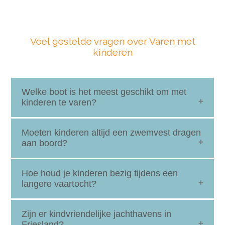
Veel gestelde vragen over Varen met
kinderen
Welke boot is het meest geschikt om met
kinderen te varen?
Een motorjacht of zeiljacht met een ruime salon en
Moeten kinderen altijd een zwemvest dragen
een open kuip of achterdek is ideaal. Zo hebben
aan boord?
de kinderen bewegingsruimte én kun je ze altijd
goed in de gaten houden.
Ja, zeker voor de veiligheid. Ook als kinderen al
Hoe houd je kinderen bezig tijdens een
een zwemdiploma hebben, is een zwemvest sterk
langere vaartocht?
aan te raden. Bij veel bootverhuurders kun je
zwemvesten direct bijboeken.
Neem speelgoed, spelletjes, kleurspullen, knuffels
Zijn er kindvriendelijke jachthavens in
of een tablet mee. Wissel varen af met pauzes en
Friesland?