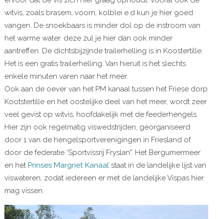
ervoor dat de vis zich hier graag ophoudt. Vooral ook de
witvis, zoals brasem, voorn, kolblei e.d kun je hier goed
vangen. De snoekbaars is minder dol op de instroom van
het warme water. deze zul je hier dan ook minder
aantreffen. De dichtsbijzijnde trailerhelling is in Koostertille.
Het is een gratis trailerhelling. Van hieruit is het slechts
enkele minuten varen naar het meer.
Ook aan de oever van het PM kanaal tussen het Friese dorp
Kootstertille en het oostelijke deel van het meer, wordt zeer
veel gevist op witvis, hoofdakelijk met de feederhengels.
Hier zijn ook regelmatig viswedstrijden, georganiseerd
door 1 van de hengelsportverenigingen in Friesland of
door de federatie 'Sportvissrij Fryslan". Het Bergumermeer
en het
Prinses Margriet Kanaal
staat in de landelijke lijst van
viswateren, zodat iedereen er met de landelijke Vispas hier
mag vissen.