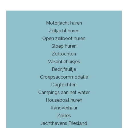
Motorjacht huren
Zeiljacht huren
Open zeilboot huren
Sloep huren
Zeiltochten
Vakantiehuisjes
Bedrijfsuitje
Groepsaccommodatie
Dagtochten
Campings aan het water
Houseboat huren
Kanoverhuur
Zeilles
Jachthavens Friesland