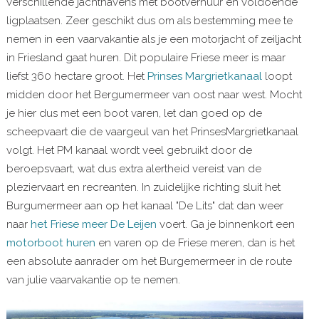
verschillende jachthavens met bootverhuur en voldoende
ligplaatsen. Zeer geschikt dus om als bestemming mee te
nemen in een vaarvakantie als je een motorjacht of zeiljacht
in Friesland gaat huren. Dit populaire Friese meer is maar
liefst 360 hectare groot. Het
Prinses Margrietkanaal
loopt
midden door het Bergumermeer van oost naar west. Mocht
je hier dus met een boot varen, let dan goed op de
scheepvaart die de vaargeul van het PrinsesMargrietkanaal
volgt. Het PM kanaal wordt veel gebruikt door de
beroepsvaart, wat dus extra alertheid vereist van de
pleziervaart en recreanten. In zuidelijke richting sluit het
Burgumermeer aan op het kanaal "De Lits" dat dan weer
naar
het Friese meer De Leijen
voert. Ga je binnenkort een
motorboot huren
en varen op de Friese meren, dan is het
een absolute aanrader om het Burgemermeer in de route
van julie vaarvakantie op te nemen.