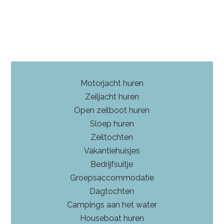
Motorjacht huren
Zeiljacht huren
Open zeilboot huren
Sloep huren
Zeiltochten
Vakantiehuisjes
Bedrijfsuitje
Groepsaccommodatie
Dagtochten
Campings aan het water
Houseboat huren