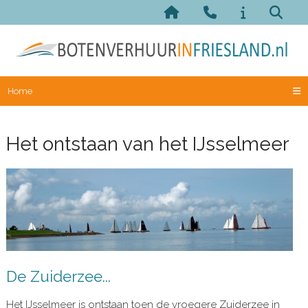
Home
Het ontstaan van het IJsselmeer
De Zuiderzee...
Het IJsselmeer is ontstaan toen de vroegere Zuiderzee in