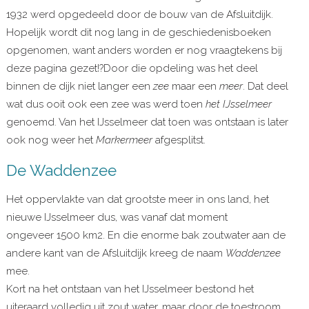
1932 werd opgedeeld door de bouw van de Afsluitdijk.
Hopelijk wordt dit nog lang in de geschiedenisboeken
opgenomen, want anders worden er nog vraagtekens bij
deze pagina gezet!?Door die opdeling was het deel
binnen de dijk niet langer een
zee
maar een
meer
. Dat deel
wat dus ooit ook een zee was werd toen
het IJsselmeer
genoemd. Van het IJsselmeer dat toen was ontstaan is later
ook nog weer het
Markermeer
afgesplitst.
De Waddenzee
Het oppervlakte van dat grootste meer in ons land, het
nieuwe IJsselmeer dus, was vanaf dat moment
ongeveer 1500 km2. En die enorme bak zoutwater aan de
andere kant van de Afsluitdijk kreeg de naam
Waddenzee
mee.
Kort na het ontstaan van het IJsselmeer bestond het
uiteraard volledig uit zout water, maar door de toestroom