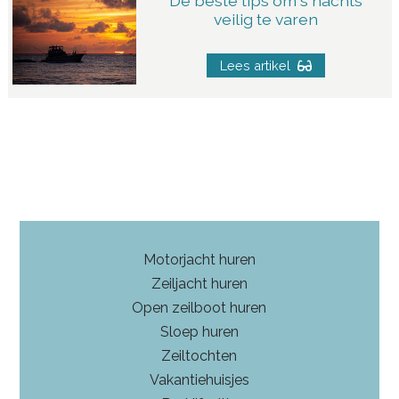
De beste tips om s nachts
veilig te varen
Lees artikel
Motorjacht huren
Zeiljacht huren
Open zeilboot huren
Sloep huren
Zeiltochten
Vakantiehuisjes